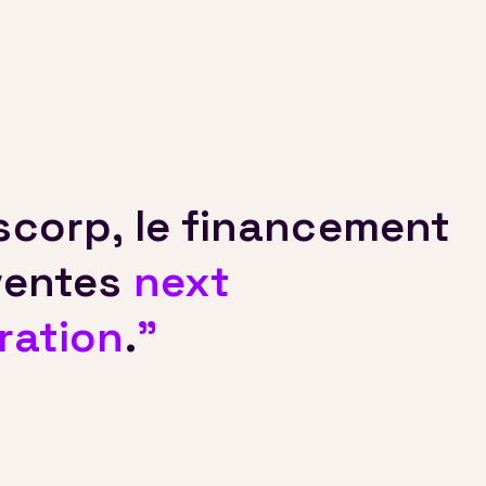
scorp, le financement
ventes
next
ration
.
”