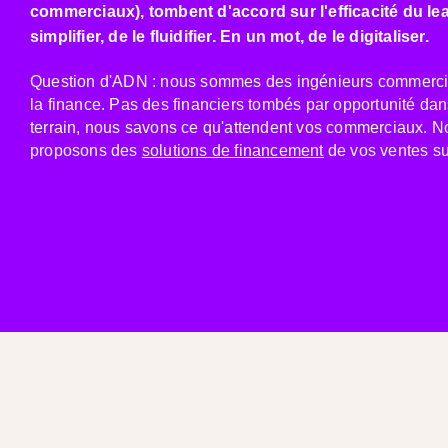
commerciaux), tombent d'accord sur l'efficacité du leas
simplifier, de le fluidifier. En un mot, de le digitaliser.
Question d'ADN : nous sommes des ingénieurs commerci
la finance.
Pas des financiers tombés par opportunité da
terrain, nous savons ce qu'attendent vos commerciaux.
No
proposons des
solutions
de financement
de vos ventes s