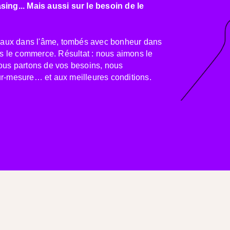
ing... Mais aussi sur le besoin de le
aux dans l'âme, tombés avec bonheur dans
ns le commerce.
Résultat : nous aimons le
us partons de vos besoins, nous
ur-mesure… et aux meilleures conditions.