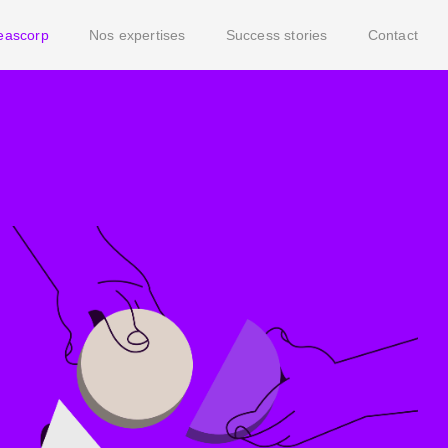
eascorp
Nos expertises
Success stories
Contact