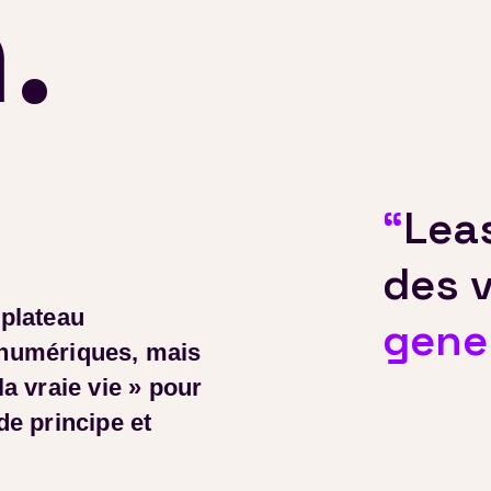
.
“
Lea
des 
 plateau
gene
numériques, mais
a vraie vie » pour
e principe et